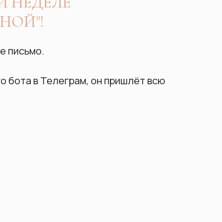
Й НЕДЕЛЕ
НОЙ"!
е письмо.
о бота в Телеграм, он пришлёт всю